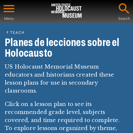
Skip
to
Menu
Search
main
Start
content
of
TEACH
Main
Planes de lecciones sobre el
Content
Holocausto
US Holocaust Memorial Museum
educators and historians created these
lesson plans for use in secondary
classrooms.
Click on a lesson plan to see its
recommended grade level, subjects
covered, and time required to complete.
To explore lessons organized by theme,