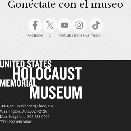
Conéctate con el museo
FACEBOOK
X
YOUTUBE
INSTAGRAM
TIKTOK
100 Raoul Wallenberg Place, SW
Washington, DC 20024-2126
Main telephone: 202.488.0400
TTY: 202.488.0406