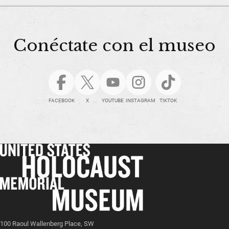
Conéctate con el museo
FACEBOOK
X
YOUTUBE
INSTAGRAM
TIKTOK
100 Raoul Wallenberg Place, SW