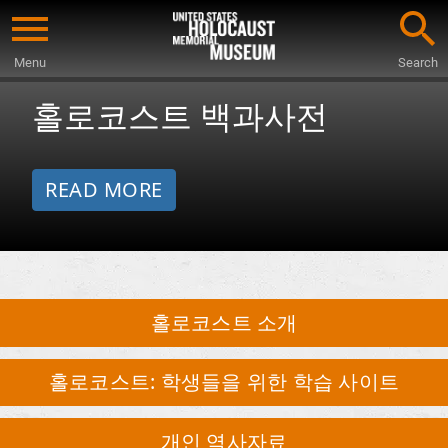
Skip
to
Menu
Search
한
main
Start
홀로코스트 백과사전
content
of
국
Main
Content
어
READ MORE
자
료
홀로코스트 소개
홀로코스트: 학생들을 위한 학습 사이트
개인 역사자료