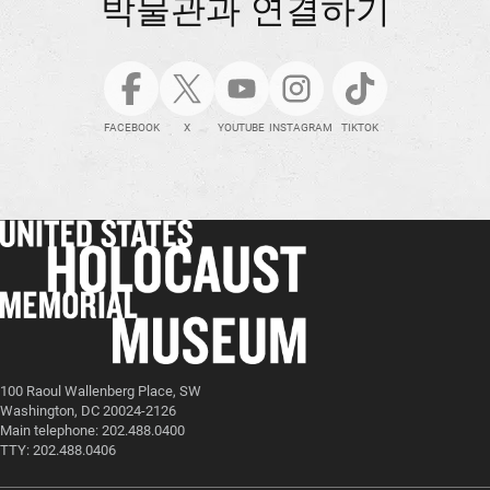
박물관과 연결하기
FACEBOOK
X
YOUTUBE
INSTAGRAM
TIKTOK
100 Raoul Wallenberg Place, SW
Washington, DC 20024-2126
Main telephone: 202.488.0400
TTY: 202.488.0406