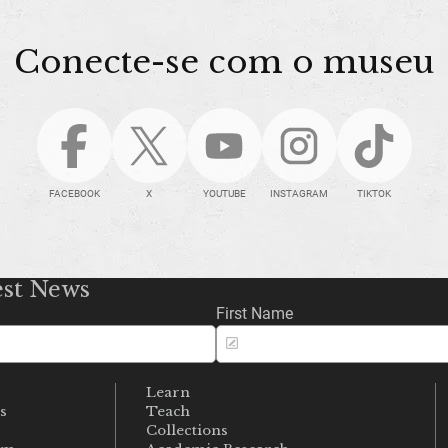
Conecte-se com o museu
FACEBOOK
X
YOUTUBE
INSTAGRAM
TIKTOK
est News
First Name
Learn
s
Teach
s
Collections