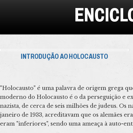
Brasil)
ENCICL
INTRODUÇÃO AO HOLOCAUSTO
"Holocausto" é uma palavra de origem grega que s
moderno do Holocausto é o da perseguição e ex
nazista, de cerca de seis milhões de judeus. O
janeiro de 1933, acreditavam que os alemães er
eram "inferiores", sendo uma ameaça à auto-ent