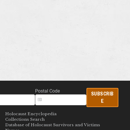
Postal Code
SUBSCRIB
E
Holocaust Encyclopedia
Collections Search
Database of Holocaust Survivors and Victims