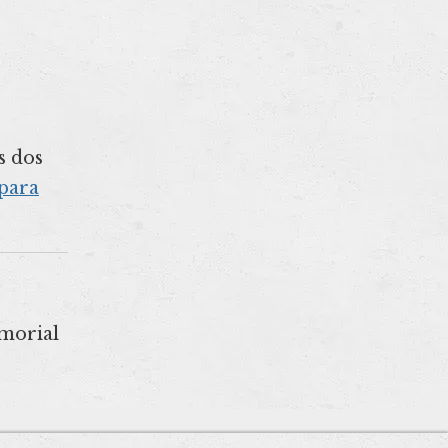
s dos
para
morial