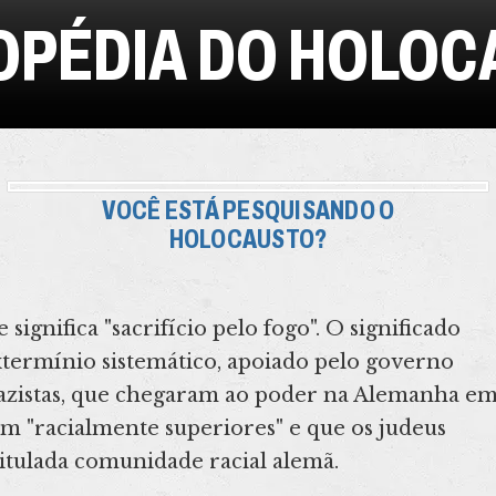
OPÉDIA DO HOLOC
VOCÊ ESTÁ PESQUISANDO O
HOLOCAUSTO?
ignifica "sacrifício pelo fogo". O significado
termínio sistemático, apoiado pelo governo
s nazistas, que chegaram ao poder na Alemanha e
am "racialmente superiores" e que os judeus
itulada comunidade racial alemã.