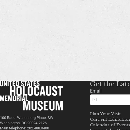
Get the Lat
Email
Plan Your Visit
100 Raoul Wallenberg Place, SW
Current Exhibition
Washington, DC 20024-2126
Calendar of Event
Main telephone: 202.488.0400