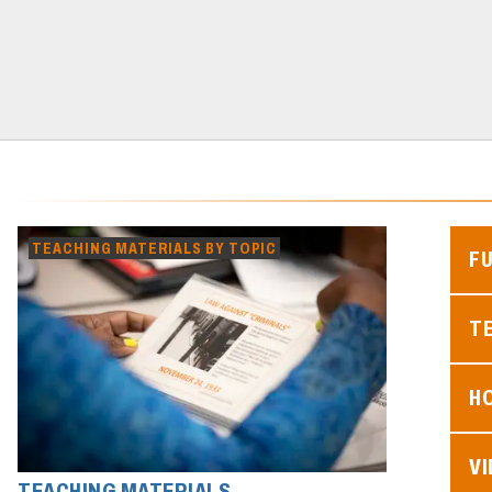
TEACHING MATERIALS BY TOPIC
F
TE
H
V
TEACHING MATERIALS