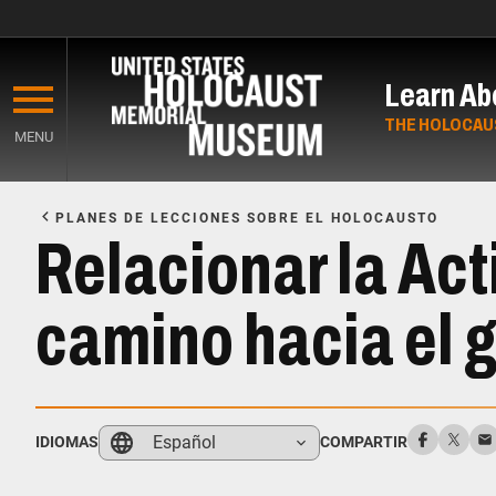
Skip
to
Learn Ab
main
content
THE HOLOCAU
MENU
Start
of
PLANES DE LECCIONES SOBRE EL HOLOCAUSTO
Main
Relacionar la Act
Content
camino hacia el 
Español
IDIOMAS
COMPARTIR