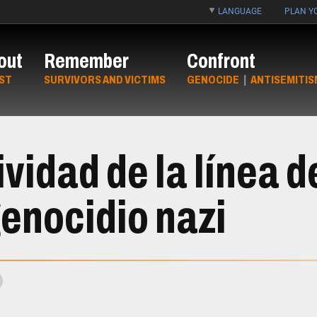
LANGUAGE
PLAN YO
out
Remember
Confront
ST
SURVIVORS AND VICTIMS
GENOCIDE
|
ANTISEMITIS
ividad de la línea d
genocidio nazi