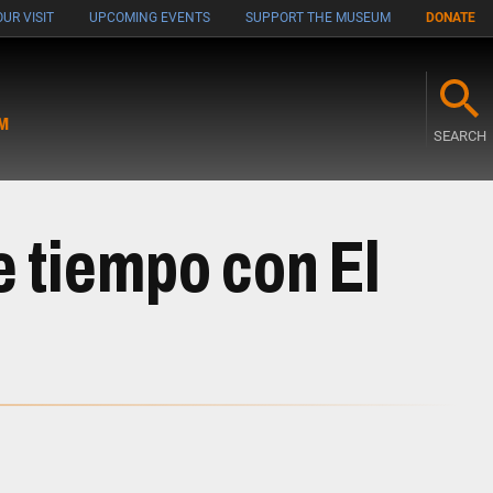
UR VISIT
UPCOMING EVENTS
SUPPORT THE MUSEUM
DONATE
M
SEARCH
e tiempo con El