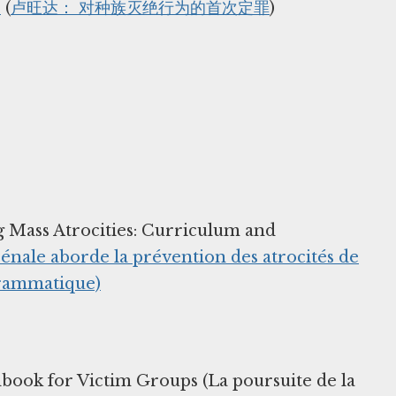
e
(
卢旺达： 对种族灭绝行为的首次定罪
)
g Mass Atrocities: Curriculum and
énale aborde la prévention des atrocités de
grammatique)
dbook for Victim Groups (La poursuite de la