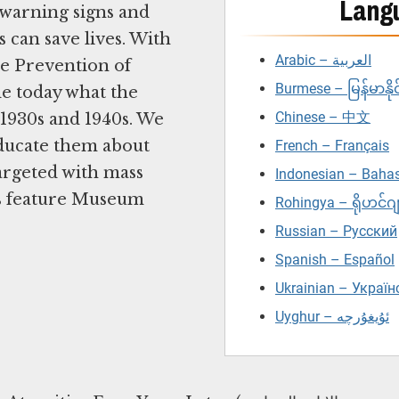
Lang
 warning signs and
 can save lives. With
Arabic – العربية
he Prevention of
Burmese – မြန်မာနိုင
de today what the
Chinese – 中文
 1930s and 1940s. We
educate them about
French – Français
argeted with mass
Indonesian – Baha
es feature Museum
Rohingya – ရိုဟင်ဂ
Russian – Русский
Spanish – Español
Ukrainian – Украї
Uyghur – ئۇيغۇرچە