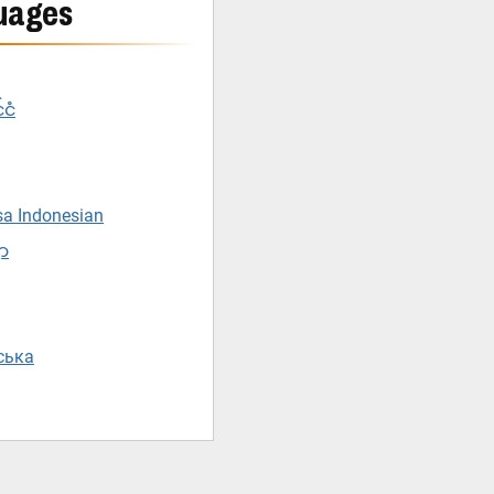
uages
်ငံ
sa Indonesian
ျာ
нська