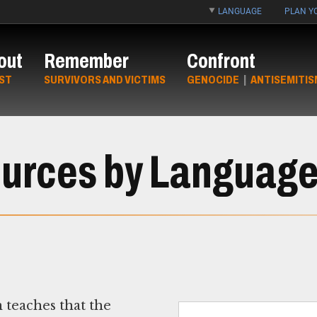
LANGUAGE
PLAN YO
out
Remember
Confront
ST
SURVIVORS AND VICTIMS
GENOCIDE
|
ANTISEMITIS
ources by Languag
teaches that the