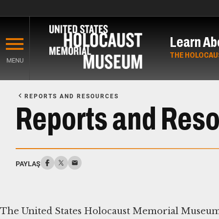
Skip
to
Learn Ab
main
content
THE HOLOCAU
MENU
Start
of
REPORTS AND RESOURCES
Main
Reports and Res
Content
PAYLAŞ
The United States Holocaust Memorial Museum 