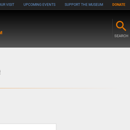
UR VISIT
UPCOMING EVENTS
SUPPORT THE MUSEUM
DONATE
M
SEARCH
e