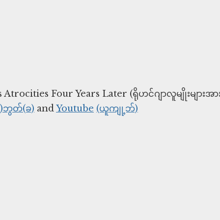
rocities Four Years Later (ရိုဟင်ဂျာလူမျိုးများအာ
်)ဘွတ်(ခ)
and
Youtube
(ယူကျု့ဘ်)