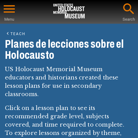
Skip
to
Menu
Search
main
Start
content
of
TEACH
Main
Planes de lecciones sobre el
Content
Holocausto
US Holocaust Memorial Museum
educators and historians created these
lesson plans for use in secondary
classrooms.
Click on a lesson plan to see its
recommended grade level, subjects
covered, and time required to complete.
To explore lessons organized by theme,