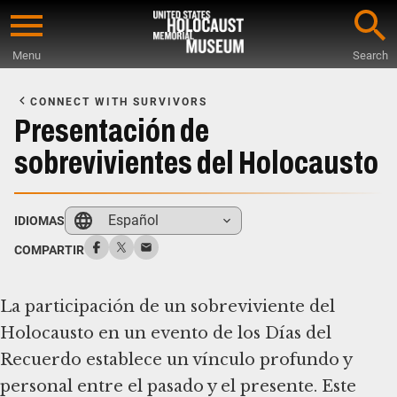
Skip
to
Menu
Search
main
Start
content
of
CONNECT WITH SURVIVORS
Main
Presentación de
Content
sobrevivientes del Holocausto
Español
IDIOMAS
COMPARTIR
La participación de un sobreviviente del
Holocausto en un evento de los Días del
Recuerdo establece un vínculo profundo y
personal entre el pasado y el presente. Este