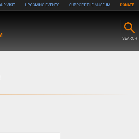
UR VISIT
UPCOMING EVENTS
SUPPORT THE MUSEUM
DONATE
M
SEARCH
e