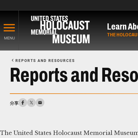
Skip
to
Learn Ab
main
content
THE HOLOCAU
MENU
Start
of
REPORTS AND RESOURCES
Main
Reports and Res
Content
分享
The United States Holocaust Memorial Museum 