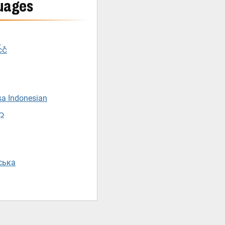
uages
်ငံ
sa Indonesian
ျာ
нська