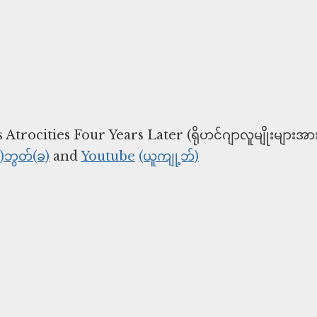
rocities Four Years Later (ရိုဟင်ဂျာလူမျိုးများအာ
်)ဘွတ်(ခ)
and
Youtube
(ယူကျု့ဘ်)