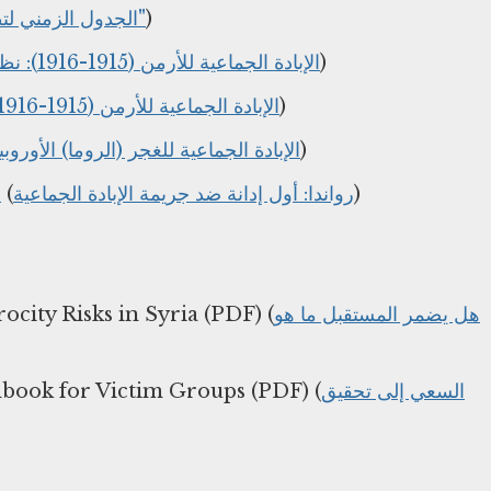
الجدول الزمني لتطور مصطلح "الإبادة الجماعية"
)
الإبادة الجماعية للأرمن (1915-1916): نظرة عامة
)
الإبادة الجماعية للأرمن (1915-1916): تقرير مفصل
)
الإبادة الجماعية للغجر (الروما) الأوروبيين، 1939
)
e
(
رواندا: أول إدانة ضد جريمة الإبادة الجماعية
)
city Risks in Syria (PDF) (
هل يضمر المستقبل ما هو
dbook for Victim Groups (PDF) (
السعي إلى تحقيق