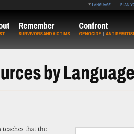
LANGUAGE
PLAN YO
out
Remember
Confront
ST
SURVIVORS AND VICTIMS
GENOCIDE
|
ANTISEMITIS
ources by Languag
teaches that the