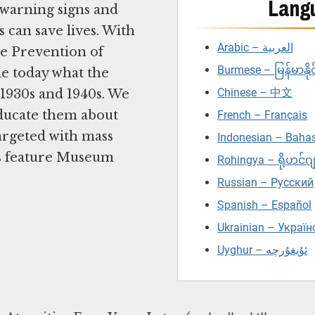
Lang
 warning signs and
 can save lives. With
Arabic – العربية
he Prevention of
Burmese – မြန်မာနိုင
de today what the
Chinese – 中文
 1930s and 1940s. We
educate them about
French – Français
argeted with mass
Indonesian – Baha
es feature Museum
Rohingya – ရိုဟင်ဂ
Russian – Русский
Spanish – Español
Ukrainian – Украї
Uyghur – ئۇيغۇرچە