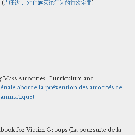
e
(
卢旺达： 对种族灭绝行为的首次定罪
)
g Mass Atrocities: Curriculum and
énale aborde la prévention des atrocités de
grammatique)
dbook for Victim Groups (La poursuite de la